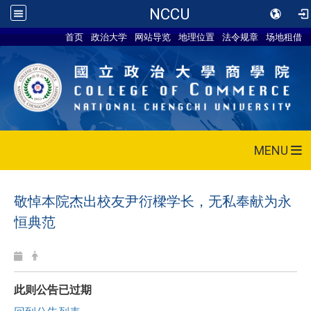
NCCU
首页
政治大学
网站导览
地理位置
法令规章
场地租借
MENU
敬悼本院杰出校友尹衍樑学长，无私奉献为永
恒典范
此则公告已过期