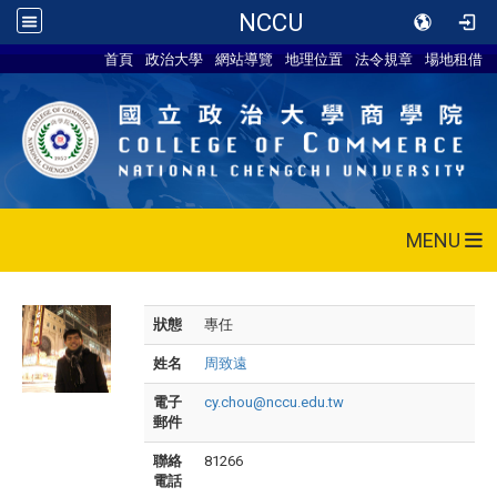
NCCU
首頁
政治大學
網站導覽
地理位置
法令規章
場地租借
MENU
狀態
專任
姓名
周致遠
電子
cy.chou@nccu.edu.tw
郵件
聯絡
81266
電話