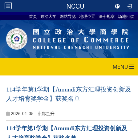
NCCU
首页
政治大学
网站导览
地理位置
法令规章
场地租借
MENU
114学年第1学期【Amundi东方汇理投资创新及
人才培育奖学金】获奖名单
2026-01-05
郑贵升
114
学年第1学期
【Amundi东方汇理投资创新及