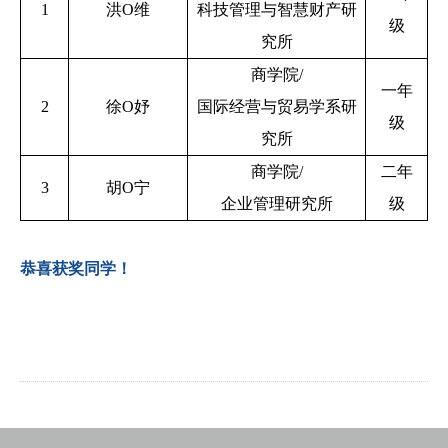
1
洪O维
科技管理与智慧财产研
级
究所
商学院/
一年
2
徐O妤
国际经营与贸易学系研
级
究所
商学院/
二年
3
胡O宁
企业管理研究所
级
恭喜获奖同学！