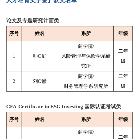
人才培育奖学金】获奖名单
论文及专题研究计画类
序号
姓名
系所
年级
商学院/
二年
1
师O庭
风险管理与保险学系研
级
究所
商学院/
二年
2
刘O谚
财务管理学系研究所
级
CFA-Certificate in ESG Investing 国际认证考试类
序号
姓名
系所
年级
商学院/
二年