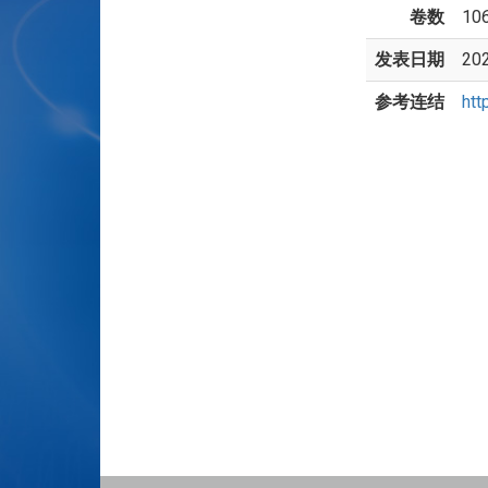
卷数
10
发表日期
20
参考连结
htt