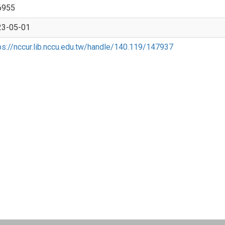
6955
23-05-01
ps://nccur.lib.nccu.edu.tw/handle/140.119/147937