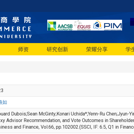
师资
研究创新
荣耀分享
学
23
嬿如
uard Dubois;Sean McGinty;Konari Uchida*;Yenn-Ru Chen;Jyun-Ying 
xy Advisor Recommendation, and Vote Outcomes in Shareholder M
iness and Finance, Vol.66, pp.102002.(SSCI, IF: 6.5, Q1 in F