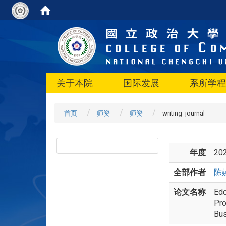
关于本院
国际发展
系所学程
首页
师资
师资
writing_journal
年度
20
全部作者
陈
论文名称
Edo
Pro
Bus