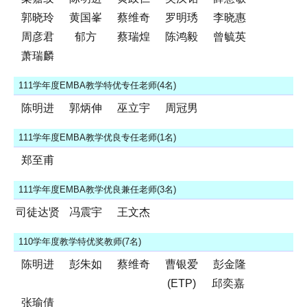
郭晓玲
黄国峯
蔡维奇
罗明琇
李晓惠
周彦君
郁方
蔡瑞煌
陈鸿毅
曾毓英
萧瑞麟
111学年度EMBA教学特优专任老师(4名)
陈明进
郭炳伸
巫立宇
周冠男
111学年度EMBA教学优良专任老师(1名)
郑至甫
111学年度EMBA教学优良兼任老师(3名)
司徒达贤
冯震宇
王文杰
110学年度教学特优奖教师(7名)
陈明进
彭朱如
蔡维奇
曹银爱
彭金隆
(ETP)
邱奕嘉
张瑜倩