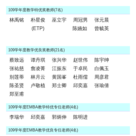
109学年度教学特优奖教师(7名)
林禹铭
朴星俊
巫立宇
周冠男
张元晨
(ETP)
陈嬿如
曾毓英
109学年度教学优良奖教师(21名)
蔡致远
谭丹琪
张兴华
赵世伟
陈宇绅
张祐慈
詹凌菁
江振东
于卓民
白佩玉
别莲蒂
林月云
黄国峯
杜雨儒
周彦君
陈圣贤
卢敬植
郑士卿
邱奕嘉
张瑜倩
郑至甫
109学年度EMBA教学特优专任老师(4名)
李瑞华
邱奕嘉
郭炳伸
陈明进
109学年度EMBA教学优良专任老师(4名)