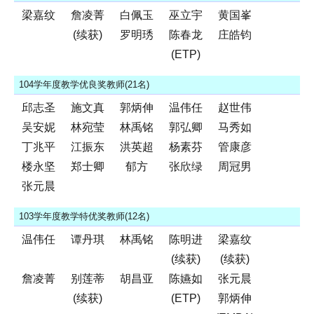
梁嘉纹
詹凌菁
白佩玉
巫立宇
黄国峯
(续获)
罗明琇
陈春龙
庄皓钧
(ETP)
104学年度教学优良奖教师(21名)
邱志圣
施文真
郭炳伸
温伟任
赵世伟
吴安妮
林宛莹
林禹铭
郭弘卿
马秀如
丁兆平
江振东
洪英超
杨素芬
管康彦
楼永坚
郑士卿
郁方
张欣绿
周冠男
张元晨
103学年度教学特优奖教师(12名)
温伟任
谭丹琪
林禹铭
陈明进
梁嘉纹
(续获)
(续获)
詹凌菁
别莲蒂
胡昌亚
陈嬿如
张元晨
(续获)
(ETP)
郭炳伸