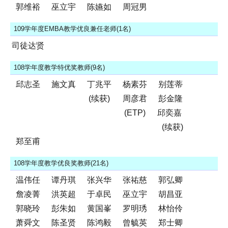
郭维裕
巫立宇
陈嬿如
周冠男
109学年度EMBA教学优良兼任老师(1名)
司徒达贤
108学年度教学特优奖教师(9名)
邱志圣
施文真
丁兆平
杨素芬
别莲蒂
(续获)
周彦君
彭金隆
(ETP)
邱奕嘉
(续获)
郑至甫
108学年度教学优良奖教师(21名)
温伟任
谭丹琪
张兴华
张祐慈
郭弘卿
詹凌菁
洪英超
于卓民
巫立宇
胡昌亚
郭晓玲
彭朱如
黄国峯
罗明琇
林怡伶
萧舜文
陈圣贤
陈鸿毅
曾毓英
郑士卿