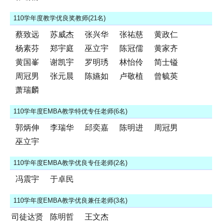
110学年度教学优良奖教师(21名)
蔡致远
苏威杰
张兴华
张祐慈
黄政仁
杨素芬
郑宇庭
巫立宇
陈冠儒
黄家齐
黄国峯
谢凯宇
罗明琇
林怡伶
简士镒
周冠男
张元晨
陈嬿如
卢敬植
曾毓英
萧瑞麟
110学年度EMBA教学特优专任老师(6名)
郭炳伸
李瑞华
邱奕嘉
陈明进
周冠男
巫立宇
110学年度EMBA教学优良专任老师(2名)
冯震宇
于卓民
110学年度EMBA教学优良兼任老师(3名)
司徒达贤
陈明哲
王文杰