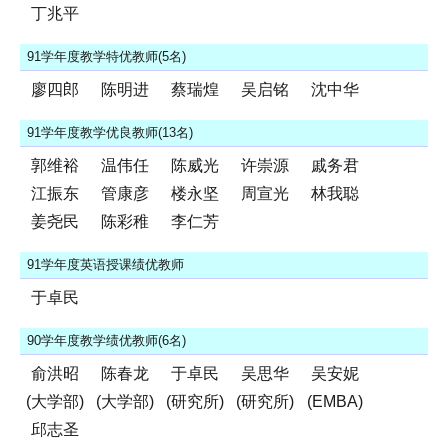
丁兆平
91学年度教学特优教师(5名)
廖四郎
陈明进
蔡瑞煌
吴启铭
沈中华
91学年度教学优良教师(13名)
郭维裕
温伟任
陈威光
许崇源
戚务君
江振东
管康彦
楼永坚
周宣光
林我聪
姜尧民
陈彩稚
李仁芳
91学年度英语授课绩优教师
于卓民
90学年度教学绩优教师(6名)
俞洪昭
陈春龙
于卓民
吴思华
吴安妮
(大学部)
(大学部)
(研究所)
(研究所)
(EMBA)
邱志圣