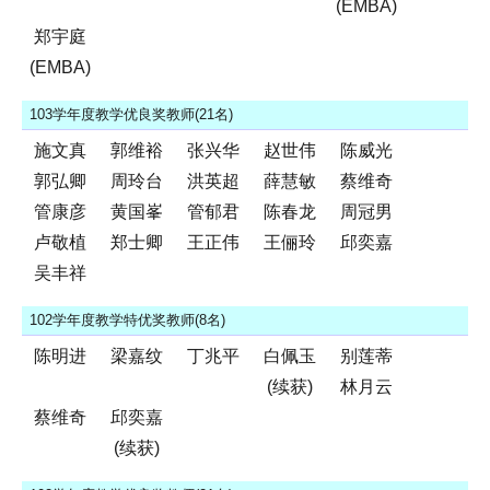
(EMBA)
郑宇庭
(EMBA)
103学年度教学优良奖教师(21名)
施文真
郭维裕
张兴华
赵世伟
陈威光
郭弘卿
周玲台
洪英超
薛慧敏
蔡维奇
管康彦
黄国峯
管郁君
陈春龙
周冠男
卢敬植
郑士卿
王正伟
王俪玲
邱奕嘉
吴丰祥
102学年度教学特优奖教师(8名)
陈明进
梁嘉纹
丁兆平
白佩玉
别莲蒂
(续获)
林月云
蔡维奇
邱奕嘉
(续获)