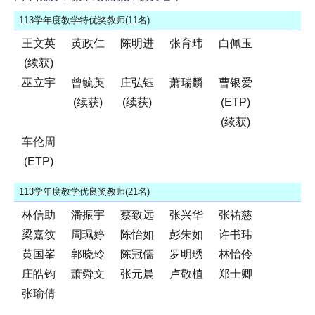
113学年度教学特优奖教师(11名)
王文英
黄政仁
陈明进
张育玮
白佩玉
(续获)
巫立宇
曾毓英
庄弘钰
萧瑞麟
曹银爱
(续获)
(续获)
(ETP)
(续获)
车伦周
(ETP)
113学年度教学优良奖教师(21名)
林信助
潘振宇
蔡致远
张兴华
张祐慈
梁嘉纹
周珮婷
陈怡如
彭朱如
许书玮
黄国峯
郭晓玲
陈冠儒
罗明琇
林怡伶
庄皓钧
萧舜文
张元晨
卢敬植
郑士卿
张瑜倩