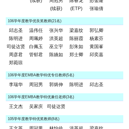
(续获)
周冠男
陈春龙
彭金隆
(续获)
(ETP)
张瑜倩
106学年度教学优良奖教师(21名)
邱志圣
温伟任
张兴华
梁嘉纹
郭弘卿
陈明进
周珮婷
洪英超
陈丽霞
杨素芬
司徒达贤
白佩玉
巫立宇
彭朱如
黄国峯
周彦君
管郁君
陈嬿如
郑士卿
邱奕嘉
郑菀琼
106学年度EMBA教学特优专任教师(5名)
李瑞华
周冠男
郭炳伸
陈明进
邱志圣
106学年度EMBA教学特优兼任老师(3名)
王文杰
吴家庆
司徒达贤
105学年度教学特优奖教师(8名)
王文英
周冠男
林怡伶
洪英超
梁嘉纹