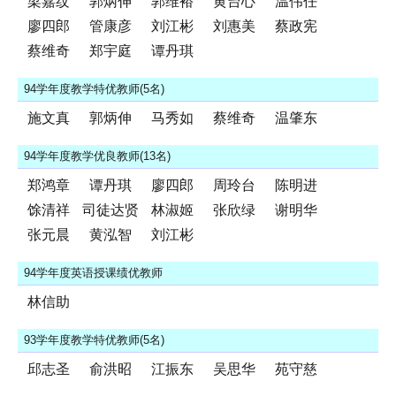
梁嘉纹
郭炳伸
郭维裕
黄台心
温伟任
廖四郎
管康彦
刘江彬
刘惠美
蔡政宪
蔡维奇
郑宇庭
谭丹琪
94学年度教学特优教师(5名)
施文真
郭炳伸
马秀如
蔡维奇
温肇东
94学年度教学优良教师(13名)
郑鸿章
谭丹琪
廖四郎
周玲台
陈明进
馀清祥
司徒达贤
林淑姬
张欣绿
谢明华
张元晨
黄泓智
刘江彬
94学年度英语授课绩优教师
林信助
93学年度教学特优教师(5名)
邱志圣
俞洪昭
江振东
吴思华
苑守慈