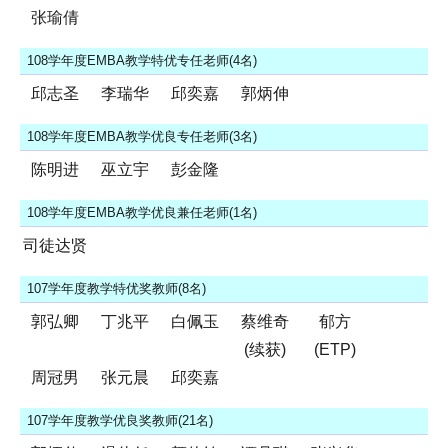
张瑜倩
108学年度EMBA教学特优专任老师(4名)
邱志圣
李瑞华
邱奕嘉
郭炳伸
108学年度EMBA教学优良专任老师(3名)
陈明进
巫立宇
彭金隆
108学年度EMBA教学优良兼任老师(1名)
司徒达贤
107学年度教学特优奖教师(8名)
郭弘卿
丁兆平
白佩玉
蔡维奇
郁方
(续获)
(ETP)
周冠男
张元晨
邱奕嘉
107学年度教学优良奖教师(21名)