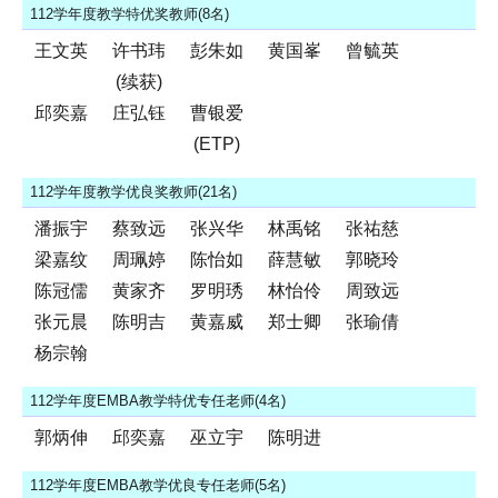
112学年度教学特优奖教师(8名)
王文英
许书玮
彭朱如
黄国峯
曾毓英
(续获)
邱奕嘉
庄弘钰
曹银爱
(ETP)
112学年度教学优良奖教师(21名)
潘振宇
蔡致远
张兴华
林禹铭
张祐慈
梁嘉纹
周珮婷
陈怡如
薛慧敏
郭晓玲
陈冠儒
黄家齐
罗明琇
林怡伶
周致远
张元晨
陈明吉
黄嘉威
郑士卿
张瑜倩
杨宗翰
112学年度EMBA教学特优专任老师(4名)
郭炳伸
邱奕嘉
巫立宇
陈明进
112学年度EMBA教学优良专任老师(5名)