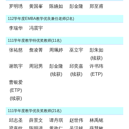
罗明琇
黄国峯
陈嬿如
彭金隆
郑至甫
112学年度EMBA教学优良兼任老师(2名)
李瑞华
冯震宇
111学年度教学特优奖教师(11名)
张祐慈
詹凌菁
周珮婷
巫立宇
彭朱如
(续获)
谢凯宇
周冠男
彭金隆
邱奕嘉
许书玮
(续获)
(续获)
(ETP)
曹银爱
(ETP)
(续获)
111学年度教学优良奖教师(21名)
邱志圣
薛景文
谭丹琪
赵世伟
林禹铭
梁嘉纹
陈明进
黄政仁
吴汉铭
薛慧敏