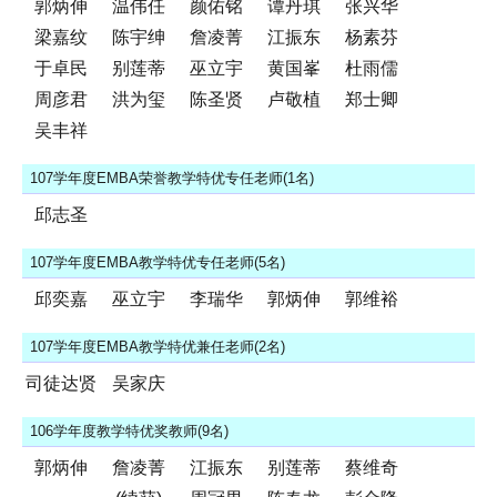
郭炳伸
温伟任
颜佑铭
谭丹琪
张兴华
梁嘉纹
陈宇绅
詹凌菁
江振东
杨素芬
于卓民
别莲蒂
巫立宇
黄国峯
杜雨儒
周彦君
洪为玺
陈圣贤
卢敬植
郑士卿
吴丰祥
107学年度EMBA荣誉教学特优专任老师(1名)
邱志圣
107学年度EMBA教学特优专任老师(5名)
邱奕嘉
巫立宇
李瑞华
郭炳伸
郭维裕
107学年度EMBA教学特优兼任老师(2名)
司徒达贤
吴家庆
106学年度教学特优奖教师(9名)
郭炳伸
詹凌菁
江振东
别莲蒂
蔡维奇