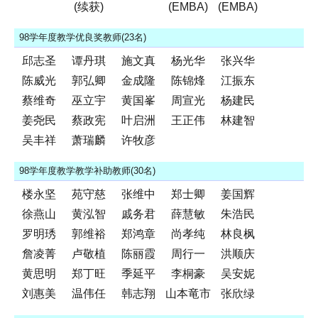
(续获)
(EMBA)
(EMBA)
98学年度教学优良奖教师(23名)
邱志圣
谭丹琪
施文真
杨光华
张兴华
陈威光
郭弘卿
金成隆
陈锦烽
江振东
蔡维奇
巫立宇
黄国峯
周宣光
杨建民
姜尧民
蔡政宪
叶启洲
王正伟
林建智
吴丰祥
萧瑞麟
许牧彦
98学年度教学教学补助教师(30名)
楼永坚
苑守慈
张维中
郑士卿
姜国辉
徐燕山
黄泓智
戚务君
薛慧敏
朱浩民
罗明琇
郭维裕
郑鸿章
尚孝纯
林良枫
詹凌菁
卢敬植
陈丽霞
周行一
洪顺庆
黄思明
郑丁旺
季延平
李桐豪
吴安妮
刘惠美
温伟任
韩志翔
山本竜市
张欣绿