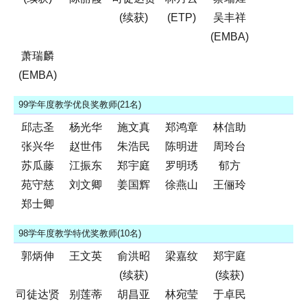
(续获)
(ETP)
吴丰祥
(EMBA)
萧瑞麟
(EMBA)
99学年度教学优良奖教师(21名)
邱志圣
杨光华
施文真
郑鸿章
林信助
张兴华
赵世伟
朱浩民
陈明进
周玲台
苏瓜藤
江振东
郑宇庭
罗明琇
郁方
苑守慈
刘文卿
姜国辉
徐燕山
王俪玲
郑士卿
98学年度教学特优奖教师(10名)
郭炳伸
王文英
俞洪昭
梁嘉纹
郑宇庭
(续获)
(续获)
司徒达贤
别莲蒂
胡昌亚
林宛莹
于卓民