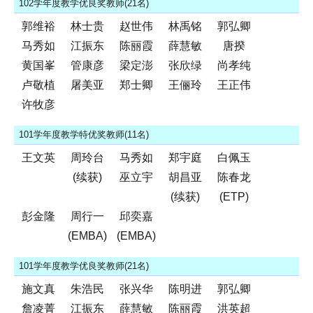
102学年度教学优良奖教师(21名)
郭维裕
林士贵
赵世伟
林禹铭
郭弘卿
马秀如
江振东
陈丽霞
薛慧敏
唐揆
黄国峯
管康彦
梁定澎
张欣绿
尚孝纯
卢敬植
屠美亚
郑士卿
王俪玲
王正伟
许牧彦
101学年度教学特优奖教师(11名)
王文英
周玲台
马秀如
郑宇庭
白佩玉
(续获)
巫立宇
胡昌亚
陈春龙
(续获)
(ETP)
彭金隆
周行一
邱奕嘉
(EMBA)
(EMBA)
101学年度教学优良奖教师(21名)
施文真
朱浩民
张兴华
陈明进
郭弘卿
詹凌菁
江振东
薛慧敏
陈丽霞
洪英超