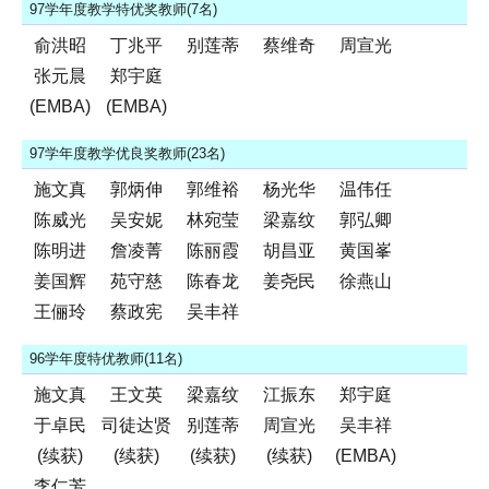
97学年度教学特优奖教师(7名)
俞洪昭
丁兆平
别莲蒂
蔡维奇
周宣光
张元晨
郑宇庭
(EMBA)
(EMBA)
97学年度教学优良奖教师(23名)
施文真
郭炳伸
郭维裕
杨光华
温伟任
陈威光
吴安妮
林宛莹
梁嘉纹
郭弘卿
陈明进
詹凌菁
陈丽霞
胡昌亚
黄国峯
姜国辉
苑守慈
陈春龙
姜尧民
徐燕山
王俪玲
蔡政宪
吴丰祥
96学年度特优教师(11名)
施文真
王文英
梁嘉纹
江振东
郑宇庭
于卓民
司徒达贤
别莲蒂
周宣光
吴丰祥
(续获)
(续获)
(续获)
(续获)
(EMBA)
李仁芳