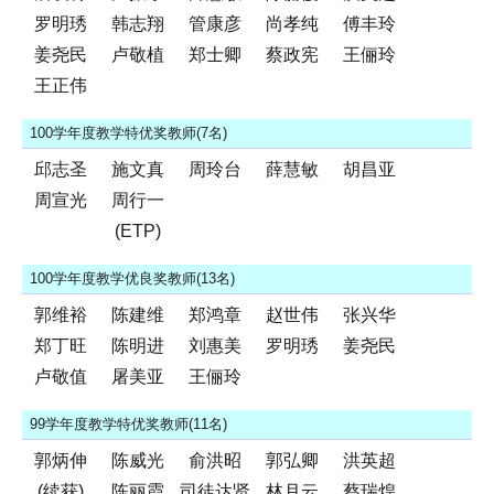
罗明琇
韩志翔
管康彦
尚孝纯
傅丰玲
姜尧民
卢敬植
郑士卿
蔡政宪
王俪玲
王正伟
100学年度教学特优奖教师(7名)
邱志圣
施文真
周玲台
薛慧敏
胡昌亚
周宣光
周行一
(ETP)
100学年度教学优良奖教师(13名)
郭维裕
陈建维
郑鸿章
赵世伟
张兴华
郑丁旺
陈明进
刘惠美
罗明琇
姜尧民
卢敬值
屠美亚
王俪玲
99学年度教学特优奖教师(11名)
郭炳伸
陈威光
俞洪昭
郭弘卿
洪英超
(续获)
陈丽霞
司徒达贤
林月云
蔡瑞煌