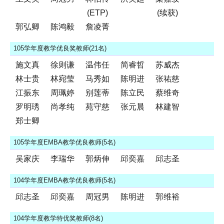
(ETP)
(续获)
郭弘卿
陈鸿毅
詹凌菁
105学年度教学优良奖教师(21名)
施文真
徐则谦
温伟任
简睿哲
苏威杰
林士贵
林宛莹
马秀如
陈明进
张祐慈
江振东
周珮婷
别莲蒂
陈立民
蔡维奇
罗明琇
尚孝纯
苑守慈
张元晨
林建智
郑士卿
105学年度EMBA教学优良教师(5名)
吴家庆
李瑞华
郭炳伸
邱奕嘉
邱志圣
104学年度EMBA教学优良教师(5名)
邱志圣
邱奕嘉
周冠男
陈明进
郭维裕
104学年度教学特优奖教师(8名)