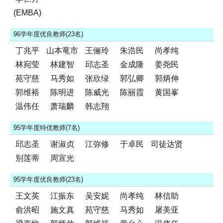
(EMBA)
96学年度优良教师(23名)
丁兆平
山本竜市
王俪玲
朱浩民
尚孝纯
林宛莹
林建智
邱志圣
金成隆
姜尧民
苑守慈
马秀如
张欣绿
郭弘卿
郭炳伸
郭维裕
陈明进
陈威光
陈丽霞
黄国峯
温伟任
萧瑞麟
韩志翔
95学年度特优教师(7名)
邱志圣
谢淑贞
江弥修
于卓民
司徒达贤
别莲蒂
周宣光
95学年度优良教师(23名)
王文英
江振东
吴安妮
尚孝纯
林信助
俞洪昭
施文真
苑守慈
马秀如
屠美亚