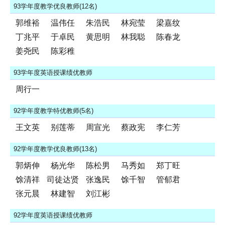
93学年度教学优良教师(12名)
郭维裕
温伟任
朱浩民
林宛莹
梁嘉纹
丁兆平
于卓民
黄思明
林我聪
陈春龙
姜尧民
陈彩稚
93学年度英语授课绩优教师
周行一
92学年度教学特优教师(5名)
王文英
别莲蒂
周宣光
蔡政宪
李仁芳
92学年度教学优良教师(13名)
郭炳伸
杨光华
陈松男
马秀如
郑丁旺
馀清祥
司徒达贤
张逸民
馀千智
管郁君
张元晨
林建智
刘江彬
92学年度英语授课绩优教师