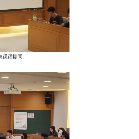
會踴躍提問。