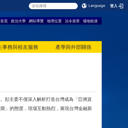
Language
登入
首頁
政治大學
網站導覽
地理位置
法令規章
場地租借
生事務與校友服務
產學與外部關係
講。彭主委不僅深入解析打造台灣成為「亞洲資
設限」的態度，現場互動熱烈，展現台灣金融新