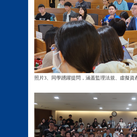
照片3、同學踴躍提問，涵蓋監理法規、虛擬資