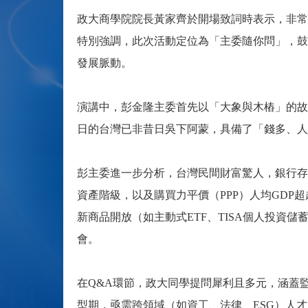
政大商學院院長黃家齊於開場致詞時表示，非常
特別強調，此次活動定位為「主委隨你問」，鼓
發展脈動。
演講中，彭金隆主委首先以「大象與木樁」的故
日的台灣已非昔日吳下阿蒙，具備了「錢多、人
彭主委進一步分析，台灣民間財富驚人，銀行存
資產階級，以及購買力平價（PPP）人均GD
新商品開放（如主動式ETF、TISA個人投
會。
在Q&A環節，政大同學提問犀利且多元，涵蓋
型期，亟需跨領域（如資工、法律、ESG）人