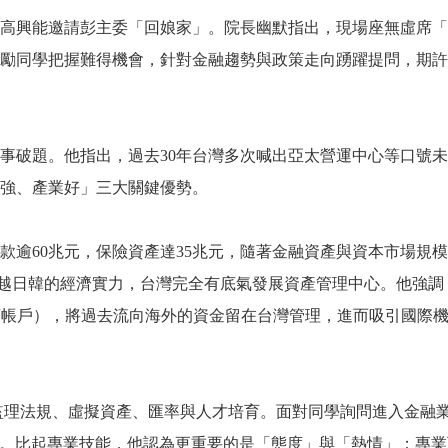
高興能邀請彭主委「回娘家」。院長幽默指出，現場座無虛席「
勵同學把握難得機會，針對金融趨勢與政策走向踴躍提問，期許
事破題。他指出，過去30年台灣多次喊出亞太營運中心等口號
強、產業好」三大關鍵優勢。
款逾60兆元，保險資產達35兆元，隨著金融資產與資本市場規模
P超越日韓的經濟實力，台灣完全有底氣發展資產管理中心。他強
資儲蓄帳戶），將過去流向海外的資金留在台灣管理，進而吸引國際
監理法規、虛擬資產、匯率與人才培育。面對同學詢問進入金融
才。比起專業技能，他認為更重要的是「態度」與「熱情」；專