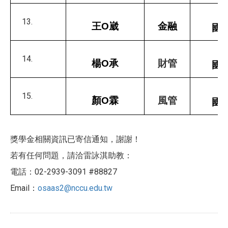
王O崴
金融
國
楊O承
財管
國
顏O霖
風管
國
獎學金相關資訊已寄信通知，謝謝！
若有任何問題，請洽雷詠淇助教：
電話：02-2939-3091 #88827
Email：
osaas2@nccu.edu.tw