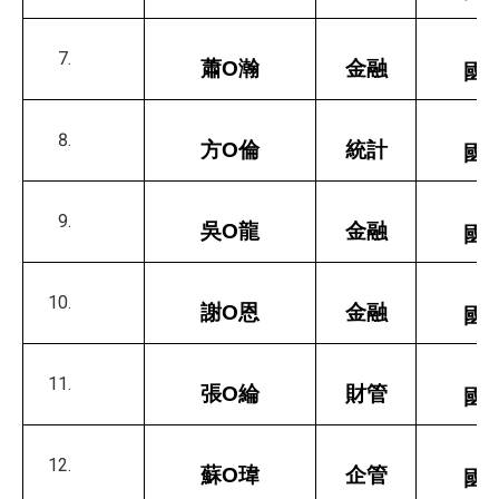
蕭O瀚
金融
國
方O倫
統計
國
吳O龍
金融
國
謝O恩
金融
國
張O綸
財管
國
蘇O瑋
企管
國