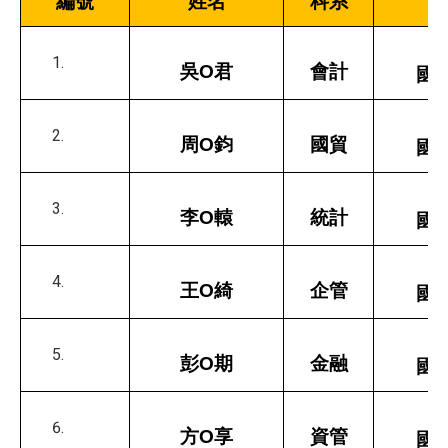
編號
姓名
科系
吳O君
會計
國
周O鈞
國貿
國
李O轅
統計
國
王O綺
企管
國
彭O期
金融
國
方O享
資管
國