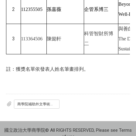
Beyond F
2
112355505
孫嘉薇
企管系博三
Well-Bei
與善的
科管智財所博
3
113364506
陳懿軒
The Dist
二
Sustainab
註：獲獎名單依發表人姓名筆畫排列。
商學院補助外文學術著作編修_申請表.pdf
國立政治大學商學院© All RIGHTS RESERVED, Please see Terms