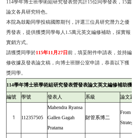
114
學年博士班學術組研究發表營共計15位同學發表，15篇
論文各具研究特色。
本院為鼓勵同學投稿國際期刊，評選三位具研究潛力之優
秀發表，提供獲獎同學每人1.5萬元英文編修補助，採實報
實銷方式。
請獲獎同學於
115
年11月27日
前，填妥附件申請表，並持編
修收據及發表論文稿，向博士班辦公室申請，恭喜以下獲
獎同學。
114
學年博士班學術組研究發表營發表論文英文編修補助獲獎
編號
學號
發表人
系級
論文題
Mahendra Ryansa
From Gre
1
112357505
Gallen Gagah
財管系博二
Strategi
Pratama