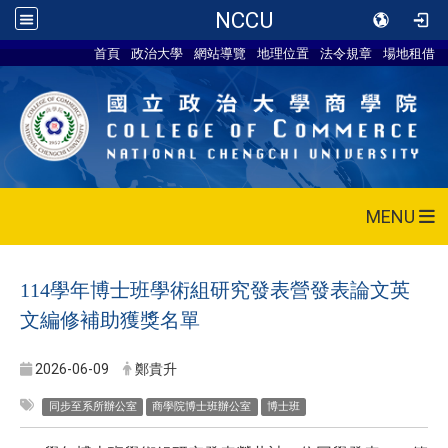
NCCU
首頁
政治大學
網站導覽
地理位置
法令規章
場地租借
MENU
114學年博士班學術組研究發表營發表論文英
文編修補助獲獎名單
2026-06-09
鄭貴升
同步至系所辦公室
商學院博士班辦公室
博士班