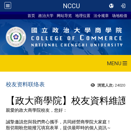
NCCU
首页
政治大学
网站导览
地理位置
法令规章
场地租借
MENU
校友资料联络表
24020
浏览人次: