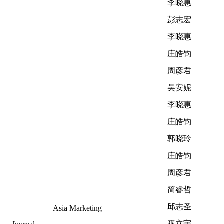
李晓惠
彭志宏
李晓惠
庄皓钧
周彦君
吴安妮
李晓惠
庄皓钧
郭晓玲
庄皓钧
周彦君
简睿哲
邱志圣
Asia Marketing
巫立宇