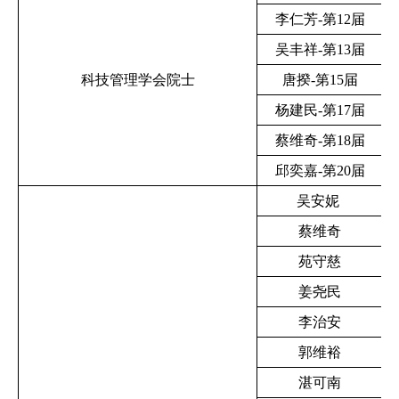
李仁芳-第12届
吴丰祥-第13届
科技管理学会院士
唐揆-第15届
杨建民-第17届
蔡维奇-第18届
邱奕嘉-第20届
吴安妮
蔡维奇
苑守慈
姜尧民
李治安
郭维裕
湛可南