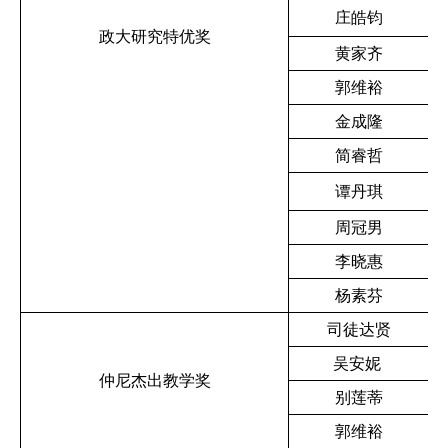
2
庄皓钧
政大研究特优奖
黄家齐
郭维裕
金成隆
简睿哲
谭丹琪
周冠男
李晓惠
杨素芬
司徒达贤
吴安妮
仲尼杰出教学奖
别莲蒂
郭维裕