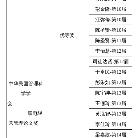
彭金隆-第10届
江弥修-第10届
陈圣贤-第10届
优等奖
陈圣贤-第11届
李怡慧-第12届
司徒达贤-第12届
于卓民-第12届
彭朱如-第12届
中华民国管理科
陈宇绅-第13届
学学
会
王俪玲-第13届
联电经
黄泓智-第13届
营管理论文奖
李佳玲-第14届
梁嘉纹-第14届