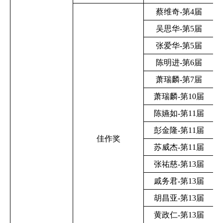
蔡维奇-第4届
吴思华-第5届
张爱华-第5届
陈明进-第6届
萧瑞麟-第7届
萧瑞麟-第10届
陈嬿如-第11届
彭金隆-第11届
佳作奖
苏威杰-第11届
张祐慈-第13届
戚务君-第13届
胡昌亚-第13届
黄政仁-第13届