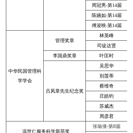
周冠男-第14届
陈嬿如-第14届
傅浚映-第14届
林英峰
管理奖章
司徒达贤
李国鼎奖章
叶匡时
吴思华
中华民国管理科
别莲蒂
学学会
蔡维奇
吕凤章先生纪念奖
庄皓钧
苏威杰
周彦君
张瑜倩
第
届
-
8
温世仁服务科学新苗奖