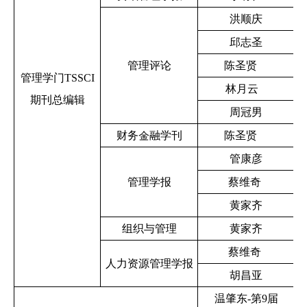
洪顺庆
邱志圣
管理评论
陈圣贤
管理学门TSSCI
林月云
期刊总编辑
周冠男
财务金融学刊
陈圣贤
管康彦
管理学报
蔡维奇
黄家齐
组织与管理
黄家齐
蔡维奇
人力资源管理学报
胡昌亚
温肇东-第9届