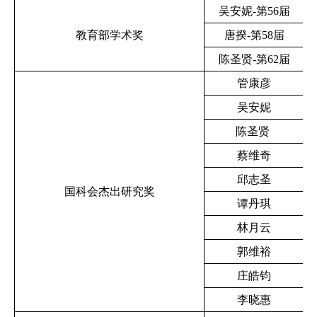
吴安妮-第56届
教育部学术奖
唐揆-第58届
陈圣贤-第62届
管康彦
吴安妮
陈圣贤
蔡维奇
邱志圣
国科会杰出研究奖
谭丹琪
林月云
郭维裕
庄皓钧
李晓惠