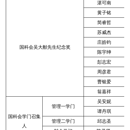
湛可南
黄子铭
简睿哲
苏威杰
庄皓钧
国科会吴大猷先生纪念奖
陈宇绅
彭志宏
周彦君
曹银爱
翁嘉祥
吴安妮
管理一学门
谭丹琪
国科会学门召集
管理二学门
邱志圣
人