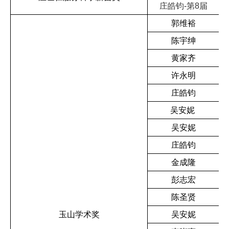
庄皓钧
第
届
-
8
郭维裕
陈宇绅
黄家齐
许永明
庄皓钧
吴安妮
吴安妮
庄皓钧
金成隆
彭志宏
陈圣贤
玉山学术奖
吴安妮