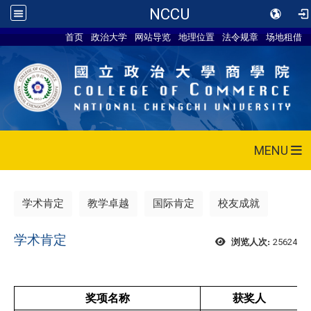
NCCU
首页
政治大学
网站导览
地理位置
法令规章
场地租借
MENU
学术肯定
教学卓越
国际肯定
校友成就
学术肯定
25624
浏览人次:
奖项名称
获奖人