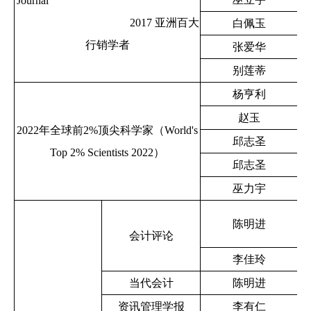
Journal
2017 亚洲百大
白佩玉
行销学者
张爱华
别莲蒂
杨亨利
赵玉
2022年全球前2%顶尖科学家（World's
邱志圣
Top 2% Scientists 2022）
邱志圣
巫力宇
陈明进
会计评论
李佳玲
当代会计
陈明进
资讯管理学报
李有仁