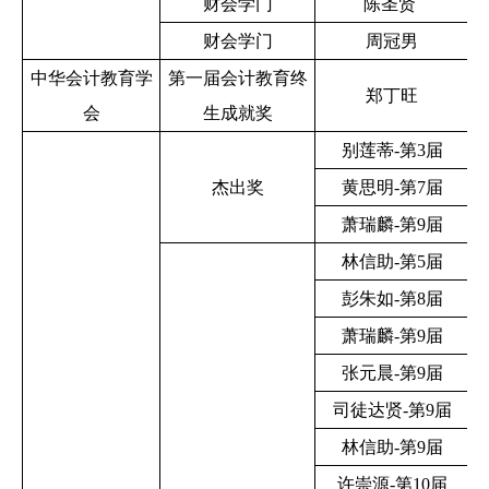
财会学门
陈圣贤
财会学门
周冠男
中华会计教育学
第一届会计教育终
郑丁旺
会
生成就奖
别莲蒂-第3届
杰出奖
黄思明-第7届
萧瑞麟-第9届
林信助-第5届
彭朱如-第8届
萧瑞麟-第9届
张元晨-第9届
司徒达贤-第9届
林信助-第9届
许崇源-第10届