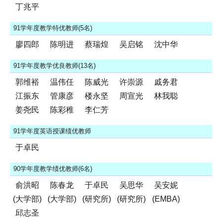
丁兆平
91学年度教学特优教师(5名)
廖四郎
陈明进
蔡瑞煌
吴启铭
沈中华
91学年度教学优良教师(13名)
郭维裕
温伟任
陈威光
许崇源
戚务君
江振东
管康彦
楼永坚
周宣光
林我聪
姜尧民
陈彩稚
李仁芳
91学年度英语授课绩优教师
于卓民
90学年度教学绩优教师(6名)
俞洪昭
陈春龙
于卓民
吴思华
吴安妮
(大学部)
(大学部)
(研究所)
(研究所)
(EMBA)
邱志圣