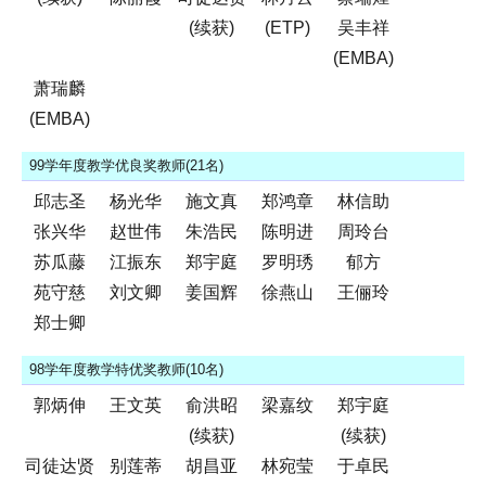
(续获)
(ETP)
吴丰祥
(EMBA)
萧瑞麟
(EMBA)
99学年度教学优良奖教师(21名)
邱志圣
杨光华
施文真
郑鸿章
林信助
张兴华
赵世伟
朱浩民
陈明进
周玲台
苏瓜藤
江振东
郑宇庭
罗明琇
郁方
苑守慈
刘文卿
姜国辉
徐燕山
王俪玲
郑士卿
98学年度教学特优奖教师(10名)
郭炳伸
王文英
俞洪昭
梁嘉纹
郑宇庭
(续获)
(续获)
司徒达贤
别莲蒂
胡昌亚
林宛莹
于卓民