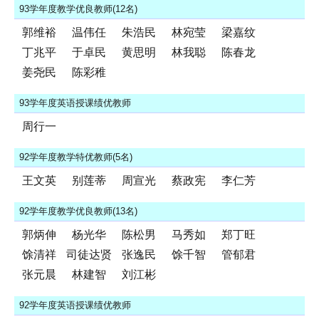
93学年度教学优良教师(12名)
郭维裕
温伟任
朱浩民
林宛莹
梁嘉纹
丁兆平
于卓民
黄思明
林我聪
陈春龙
姜尧民
陈彩稚
93学年度英语授课绩优教师
周行一
92学年度教学特优教师(5名)
王文英
别莲蒂
周宣光
蔡政宪
李仁芳
92学年度教学优良教师(13名)
郭炳伸
杨光华
陈松男
马秀如
郑丁旺
馀清祥
司徒达贤
张逸民
馀千智
管郁君
张元晨
林建智
刘江彬
92学年度英语授课绩优教师