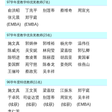
97学年度教学特优奖教师(7名)
俞洪昭
丁兆平
别莲蒂
蔡维奇
周宣光
张元晨
郑宇庭
(EMBA)
(EMBA)
97学年度教学优良奖教师(23名)
施文真
郭炳伸
郭维裕
杨光华
温伟任
陈威光
吴安妮
林宛莹
梁嘉纹
郭弘卿
陈明进
詹凌菁
陈丽霞
胡昌亚
黄国峯
姜国辉
苑守慈
陈春龙
姜尧民
徐燕山
王俪玲
蔡政宪
吴丰祥
96学年度特优教师(11名)
施文真
王文英
梁嘉纹
江振东
郑宇庭
于卓民
司徒达贤
别莲蒂
周宣光
吴丰祥
(续获)
(续获)
(续获)
(续获)
(EMBA)
李仁芳