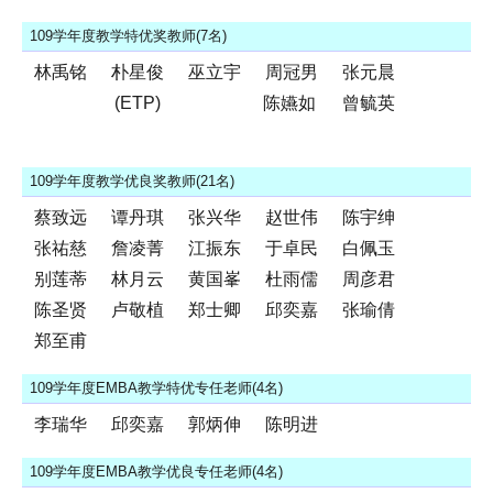
109学年度教学特优奖教师(7名)
林禹铭
朴星俊
巫立宇
周冠男
张元晨
(ETP)
陈嬿如
曾毓英
109学年度教学优良奖教师(21名)
蔡致远
谭丹琪
张兴华
赵世伟
陈宇绅
张祐慈
詹凌菁
江振东
于卓民
白佩玉
别莲蒂
林月云
黄国峯
杜雨儒
周彦君
陈圣贤
卢敬植
郑士卿
邱奕嘉
张瑜倩
郑至甫
109学年度EMBA教学特优专任老师(4名)
李瑞华
邱奕嘉
郭炳伸
陈明进
109学年度EMBA教学优良专任老师(4名)