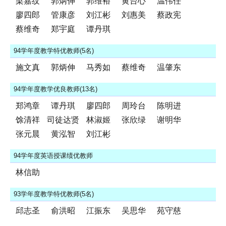
梁嘉纹
郭炳伸
郭维裕
黄台心
温伟任
廖四郎
管康彦
刘江彬
刘惠美
蔡政宪
蔡维奇
郑宇庭
谭丹琪
94学年度教学特优教师(5名)
施文真
郭炳伸
马秀如
蔡维奇
温肇东
94学年度教学优良教师(13名)
郑鸿章
谭丹琪
廖四郎
周玲台
陈明进
馀清祥
司徒达贤
林淑姬
张欣绿
谢明华
张元晨
黄泓智
刘江彬
94学年度英语授课绩优教师
林信助
93学年度教学特优教师(5名)
邱志圣
俞洪昭
江振东
吴思华
苑守慈