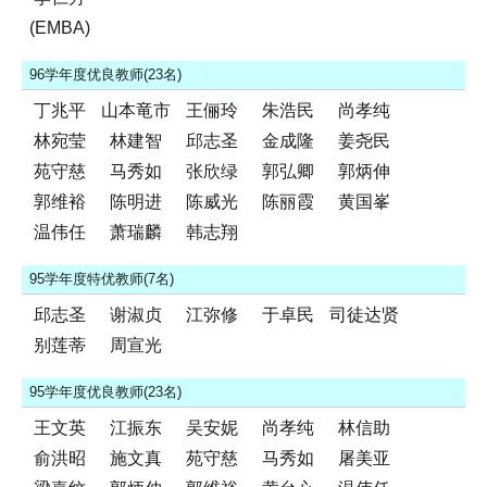
(EMBA)
96学年度优良教师(23名)
丁兆平
山本竜市
王俪玲
朱浩民
尚孝纯
林宛莹
林建智
邱志圣
金成隆
姜尧民
苑守慈
马秀如
张欣绿
郭弘卿
郭炳伸
郭维裕
陈明进
陈威光
陈丽霞
黄国峯
温伟任
萧瑞麟
韩志翔
95学年度特优教师(7名)
邱志圣
谢淑贞
江弥修
于卓民
司徒达贤
别莲蒂
周宣光
95学年度优良教师(23名)
王文英
江振东
吴安妮
尚孝纯
林信助
俞洪昭
施文真
苑守慈
马秀如
屠美亚