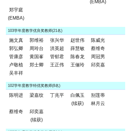
(EMBA)
郑宇庭
(EMBA)
103学年度教学优良奖教师(21名)
施文真
郭维裕
张兴华
赵世伟
陈威光
郭弘卿
周玲台
洪英超
薛慧敏
蔡维奇
管康彦
黄国峯
管郁君
陈春龙
周冠男
卢敬植
郑士卿
王正伟
王俪玲
邱奕嘉
吴丰祥
102学年度教学特优奖教师(8名)
陈明进
梁嘉纹
丁兆平
白佩玉
别莲蒂
(续获)
林月云
蔡维奇
邱奕嘉
(续获)