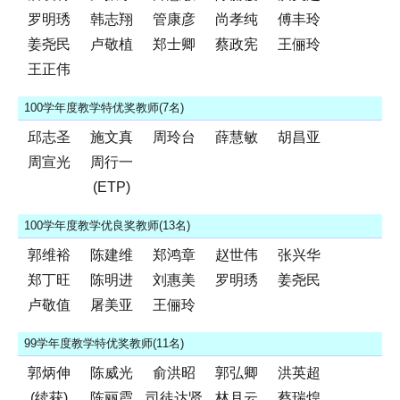
罗明琇
韩志翔
管康彦
尚孝纯
傅丰玲
姜尧民
卢敬植
郑士卿
蔡政宪
王俪玲
王正伟
100学年度教学特优奖教师(7名)
邱志圣
施文真
周玲台
薛慧敏
胡昌亚
周宣光
周行一
(ETP)
100学年度教学优良奖教师(13名)
郭维裕
陈建维
郑鸿章
赵世伟
张兴华
郑丁旺
陈明进
刘惠美
罗明琇
姜尧民
卢敬值
屠美亚
王俪玲
99学年度教学特优奖教师(11名)
郭炳伸
陈威光
俞洪昭
郭弘卿
洪英超
(续获)
陈丽霞
司徒达贤
林月云
蔡瑞煌