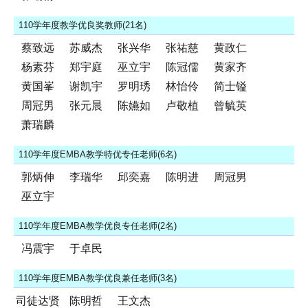
110学年度教学优良奖教师(21名)
蔡致远
苏威杰
张兴华
张祐慈
黄政仁
杨素芬
郑宇庭
巫立宇
陈冠儒
黄家齐
黄国峯
谢凯宇
罗明琇
林怡伶
简士镒
周冠男
张元晨
陈嬿如
卢敬植
曾毓英
萧瑞麟
110学年度EMBA教学特优专任老师(6名)
郭炳伸
李瑞华
邱奕嘉
陈明进
周冠男
巫立宇
110学年度EMBA教学优良专任老师(2名)
冯震宇
于卓民
110学年度EMBA教学优良兼任老师(3名)
司徒达贤
陈明哲
王文杰