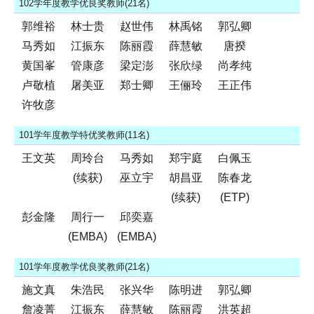
102学年度教学优良奖教师(21名)
郭维裕
林士贵
赵世伟
林禹铭
郭弘卿
马秀如
江振东
陈丽霞
薛慧敏
唐揆
黄国峯
管康彦
梁定澎
张欣绿
尚孝纯
卢敬植
屠美亚
郑士卿
王俪玲
王正伟
许牧彦
101学年度教学特优奖教师(11名)
王文英
周玲台
马秀如
郑宇庭
白佩玉
(续获)
巫立宇
胡昌亚
陈春龙
(续获)
(ETP)
彭金隆
周行一
邱奕嘉
(EMBA)
(EMBA)
101学年度教学优良奖教师(21名)
施文真
朱浩民
张兴华
陈明进
郭弘卿
詹凌菁
江振东
薛慧敏
陈丽霞
洪英超