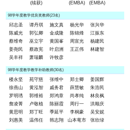
(续获)
(EMBA)
(EMBA)
98学年度教学优良奖教师(23名)
邱志圣
谭丹琪
施文真
杨光华
张兴华
陈威光
郭弘卿
金成隆
陈锦烽
江振东
蔡维奇
巫立宇
黄国峯
周宣光
杨建民
姜尧民
蔡政宪
叶启洲
王正伟
林建智
吴丰祥
萧瑞麟
许牧彦
98学年度教学教学补助教师(30名)
楼永坚
苑守慈
张维中
郑士卿
姜国辉
徐燕山
黄泓智
戚务君
薛慧敏
朱浩民
罗明琇
郭维裕
郑鸿章
尚孝纯
林良枫
詹凌菁
卢敬植
陈丽霞
周行一
洪顺庆
黄思明
郑丁旺
季延平
李桐豪
吴安妮
刘惠美
温伟任
韩志翔
山本竜市
张欣绿