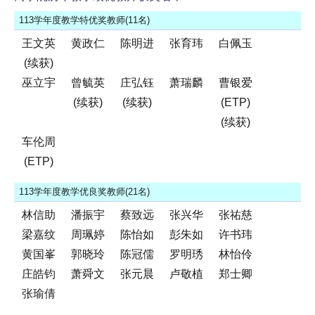
113学年度教学特优奖教师(11名)
王文英
黄政仁
陈明进
张育玮
白佩玉
(续获)
巫立宇
曾毓英
庄弘钰
萧瑞麟
曹银爱
(续获)
(续获)
(ETP)
(续获)
车伦周
(ETP)
113学年度教学优良奖教师(21名)
林信助
潘振宇
蔡致远
张兴华
张祐慈
梁嘉纹
周珮婷
陈怡如
彭朱如
许书玮
黄国峯
郭晓玲
陈冠儒
罗明琇
林怡伶
庄皓钧
萧舜文
张元晨
卢敬植
郑士卿
张瑜倩