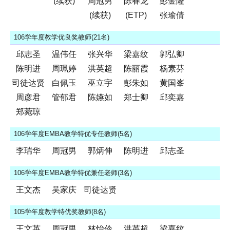
(续获)
周冠男
陈春龙
彭金隆
(续获)
(ETP)
张瑜倩
106学年度教学优良奖教师(21名)
邱志圣
温伟任
张兴华
梁嘉纹
郭弘卿
陈明进
周珮婷
洪英超
陈丽霞
杨素芬
司徒达贤
白佩玉
巫立宇
彭朱如
黄国峯
周彦君
管郁君
陈嬿如
郑士卿
邱奕嘉
郑菀琼
106学年度EMBA教学特优专任教师(5名)
李瑞华
周冠男
郭炳伸
陈明进
邱志圣
106学年度EMBA教学特优兼任老师(3名)
王文杰
吴家庆
司徒达贤
105学年度教学特优奖教师(8名)
王文英
周冠男
林怡伶
洪英超
梁嘉纹