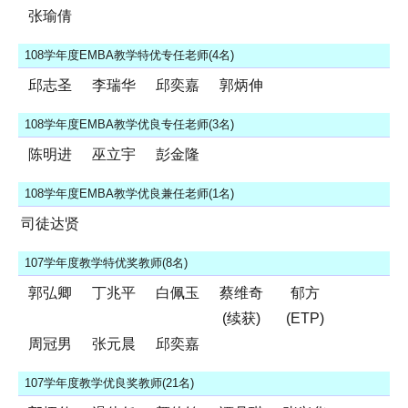
张瑜倩
108学年度EMBA教学特优专任老师(4名)
邱志圣
李瑞华
邱奕嘉
郭炳伸
108学年度EMBA教学优良专任老师(3名)
陈明进
巫立宇
彭金隆
108学年度EMBA教学优良兼任老师(1名)
司徒达贤
107学年度教学特优奖教师(8名)
郭弘卿
丁兆平
白佩玉
蔡维奇
郁方
(续获)
(ETP)
周冠男
张元晨
邱奕嘉
107学年度教学优良奖教师(21名)