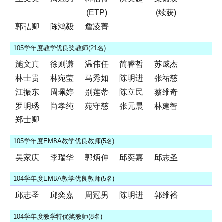
(ETP)
(续获)
郭弘卿
陈鸿毅
詹凌菁
105学年度教学优良奖教师(21名)
施文真
徐则谦
温伟任
简睿哲
苏威杰
林士贵
林宛莹
马秀如
陈明进
张祐慈
江振东
周珮婷
别莲蒂
陈立民
蔡维奇
罗明琇
尚孝纯
苑守慈
张元晨
林建智
郑士卿
105学年度EMBA教学优良教师(5名)
吴家庆
李瑞华
郭炳伸
邱奕嘉
邱志圣
104学年度EMBA教学优良教师(5名)
邱志圣
邱奕嘉
周冠男
陈明进
郭维裕
104学年度教学特优奖教师(8名)