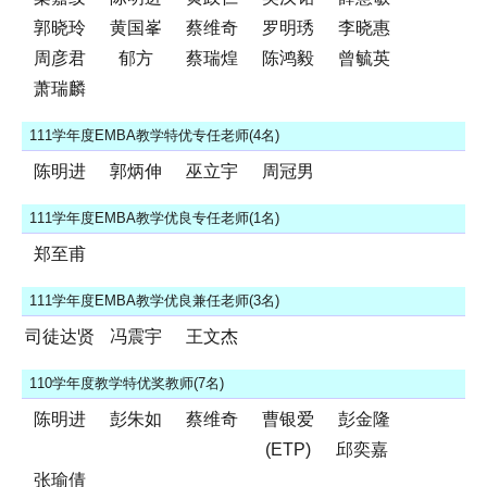
郭晓玲
黄国峯
蔡维奇
罗明琇
李晓惠
周彦君
郁方
蔡瑞煌
陈鸿毅
曾毓英
萧瑞麟
111学年度EMBA教学特优专任老师(4名)
陈明进
郭炳伸
巫立宇
周冠男
111学年度EMBA教学优良专任老师(1名)
郑至甫
111学年度EMBA教学优良兼任老师(3名)
司徒达贤
冯震宇
王文杰
110学年度教学特优奖教师(7名)
陈明进
彭朱如
蔡维奇
曹银爱
彭金隆
(ETP)
邱奕嘉
张瑜倩