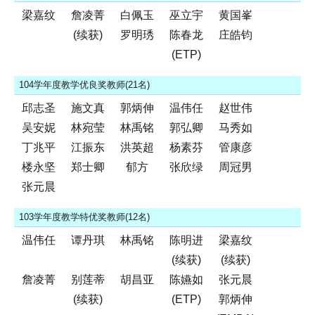
梁嘉纹
詹凌菁
白佩玉
巫立宇
黄国峯
(续获)
罗明琇
陈春龙
庄皓钧
(ETP)
104学年度教学优良奖教师(21名)
邱志圣
施文真
郭炳伸
温伟任
赵世伟
吴安妮
林宛莹
林禹铭
郭弘卿
马秀如
丁兆平
江振东
洪英超
杨素芬
管康彦
楼永坚
郑士卿
郁方
张欣绿
周冠男
张元晨
103学年度教学特优奖教师(12名)
温伟任
谭丹琪
林禹铭
陈明进
梁嘉纹
(续获)
(续获)
詹凌菁
别莲蒂
胡昌亚
陈嬿如
张元晨
(续获)
(ETP)
郭炳伸