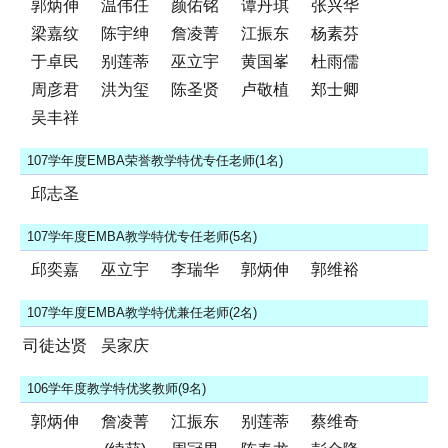
郭炳伸
温伟任
颜佑铭
谭丹琪
张兴华
梁嘉纹
陈宇绅
詹凌菁
江振东
杨素芬
于卓民
别莲蒂
巫立宇
黄国峯
杜雨儒
周彦君
洪为玺
陈圣贤
卢敬植
郑士卿
吴丰祥
107学年度EMBA荣誉教学特优专任老师(1名)
邱志圣
107学年度EMBA教学特优专任老师(5名)
邱奕嘉
巫立宇
李瑞华
郭炳伸
郭维裕
107学年度EMBA教学特优兼任老师(2名)
司徒达贤
吴家庆
106学年度教学特优奖教师(9名)
郭炳伸
詹凌菁
江振东
别莲蒂
蔡维奇