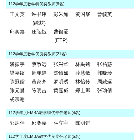
112学年度教学特优奖教师(8名)
王文英
许书玮
彭朱如
黄国峯
曾毓英
(续获)
邱奕嘉
庄弘钰
曹银爱
(ETP)
112学年度教学优良奖教师(21名)
潘振宇
蔡致远
张兴华
林禹铭
张祐慈
梁嘉纹
周珮婷
陈怡如
薛慧敏
郭晓玲
陈冠儒
黄家齐
罗明琇
林怡伶
周致远
张元晨
陈明吉
黄嘉威
郑士卿
张瑜倩
杨宗翰
112学年度EMBA教学特优专任老师(4名)
郭炳伸
邱奕嘉
巫立宇
陈明进
112学年度EMBA教学优良专任老师(5名)