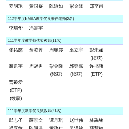
罗明琇
黄国峯
陈嬿如
彭金隆
郑至甫
112学年度EMBA教学优良兼任老师(2名)
李瑞华
冯震宇
111学年度教学特优奖教师(11名)
张祐慈
詹凌菁
周珮婷
巫立宇
彭朱如
(续获)
谢凯宇
周冠男
彭金隆
邱奕嘉
许书玮
(续获)
(续获)
(ETP)
曹银爱
(ETP)
(续获)
111学年度教学优良奖教师(21名)
邱志圣
薛景文
谭丹琪
赵世伟
林禹铭
梁嘉纹
陈明进
黄政仁
吴汉铭
薛慧敏