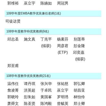
郭维裕
巫立宇
陈嬿如
周冠男
109学年度EMBA教学优良兼任老师(1名)
司徒达贤
108学年度教学特优奖教师(9名)
邱志圣
施文真
丁兆平
杨素芬
别莲蒂
(续获)
周彦君
彭金隆
(ETP)
邱奕嘉
(续获)
郑至甫
108学年度教学优良奖教师(21名)
温伟任
谭丹琪
张兴华
张祐慈
郭弘卿
詹凌菁
洪英超
于卓民
巫立宇
胡昌亚
郭晓玲
彭朱如
黄国峯
罗明琇
林怡伶
萧舜文
陈圣贤
陈鸿毅
曾毓英
郑士卿