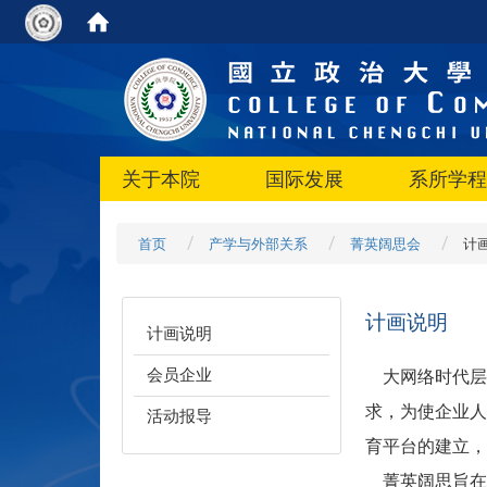
关于本院
国际发展
系所学程
首页
产学与外部关系
菁英阔思会
计
计画说明
计画说明
会员企业
大网络时代层
求，为使企业人
活动报导
育平台的建立，
菁英阔思旨在