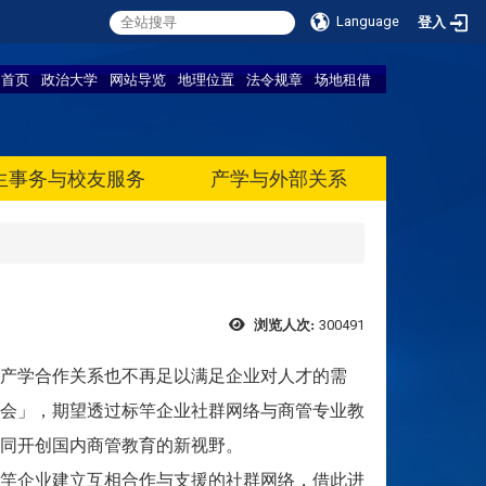
Language
登入
首页
政治大学
网站导览
地理位置
法令规章
场地租借
生事务与校友服务
产学与外部关系
300491
浏览人次:
产学合作关系也不再足以满足企业对人才的需
思会」，期望透过标竿企业社群网络与商管专业教
同开创国内商管教育的新视野。
竿企业建立互相合作与支援的社群网络，借此进