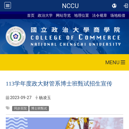
NCCU
首页
政治大学
网站导览
地理位置
法令规章
场地租借
MENU
113学年度政大财管系博士班甄试招生宣传
2023-09-27
杨凌玉
同步至院
博士班甄试