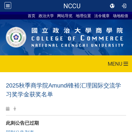
NCCU
首页
政治大学
网站导览
地理位置
法令规章
场地租借
MENU
2025秋季商学院Amundi锋裕汇理国际交流学
习奖学金获奖名单
此则公告已过期