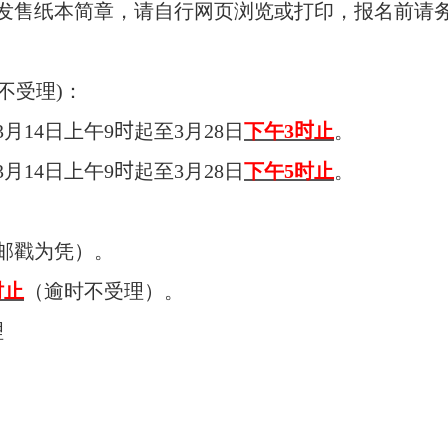
不发售纸本简章，请自行网页浏览或打印，报名前请
不受理)：
3月14日上午9
时
起至3月28日
下午3
时
止
。
月14日上午9
时
起至3月28日
下午5时止
。
以邮戳为凭）。
时止
（逾时不受理）。
理