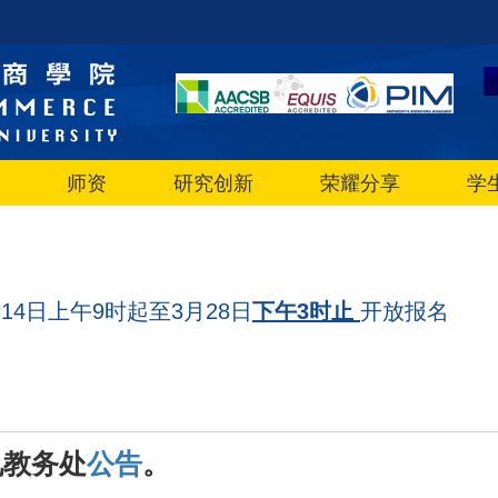
师资
研究创新
荣耀分享
学
14日上午9时起至3月28日
下午3
时
止
开放报名
见教务处
公告
。