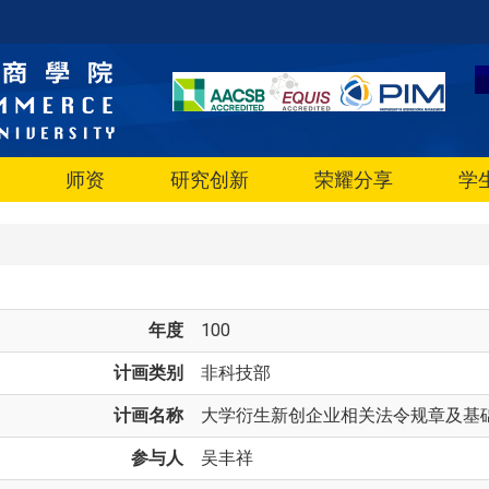
师资
研究创新
荣耀分享
学
年度
100
计画类别
非科技部
计画名称
大学衍生新创企业相关法令规章及基
参与人
吴丰祥