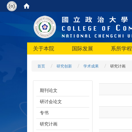
关于本院
国际发展
系所学程
首页
研究创新
学术成果
研究计画
期刊论文
研讨会论文
专书
研究计画