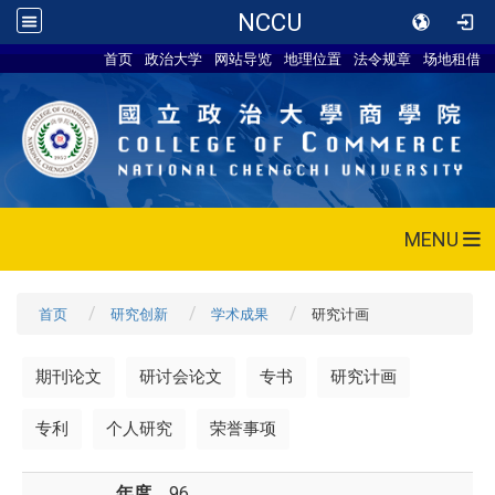
NCCU
首页
政治大学
网站导览
地理位置
法令规章
场地租借
MENU
首页
研究创新
学术成果
研究计画
期刊论文
研讨会论文
专书
研究计画
专利
个人研究
荣誉事项
年度
96