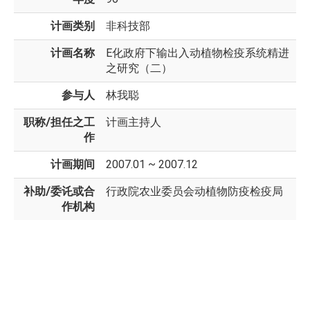
计画类别
非科技部
计画名称
E化政府下输出入动植物检疫系统精进
之研究（二）
参与人
林我聪
职称/担任之工
计画主持人
作
计画期间
2007.01 ~ 2007.12
补助/委讬或合
行政院农业委员会动植物防疫检疫局
作机构