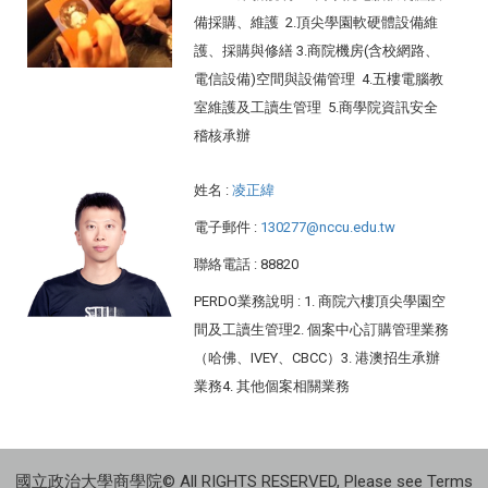
備採購、維護 2.頂尖學園軟硬體設備維
護、採購與修繕 3.商院機房(含校網路、
電信設備)空間與設備管理 4.五樓電腦教
室維護及工讀生管理 5.商學院資訊安全
稽核承辦
姓名
:
凌正緯
電子郵件
:
130277@nccu.edu.tw
聯絡電話
: 88820
PERDO業務說明
: 1. 商院六樓頂尖學園空
間及工讀生管理2. 個案中心訂購管理業務
（哈佛、IVEY、CBCC）3. 港澳招生承辦
業務4. 其他個案相關業務
國立政治大學商學院© All RIGHTS RESERVED, Please see Terms