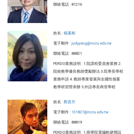
聯絡電話
: 81216
姓名
:
楊蕙榕
電子郵件
:
judyyang@nccu.edu.tw
聯絡電話
: 88821
PERDO業務說明
: 1.院課程委員會業務 2.
院校教學優良教師獎勵辦法 3.院專長學程
業務申請 4. 教師專業發展與全國性個案
教學研習營承辦 5.外語專長商管學程
姓名
:
鄭貴升
電子郵件
:
131827@nccu.edu.tw
聯絡電話
: 88819
PERDO業務說明
: 1.商學院電腦軟硬體設