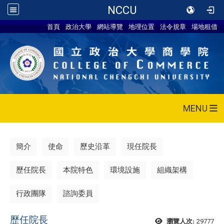
NCCU
首頁
政治大學
網站導覽
地理位置
法令規章
場地租借
MENU
簡介
使命
歷史沿革
現任院長
歷任院長
本院特色
環境設施
組織架構
行政團隊
諮詢委員
歷任院長
29777
瀏覽人次: