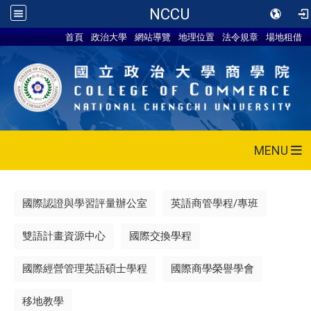
NCCU
首頁
政治大學
網站導覽
地理位置
法令規章
場地租借
MENU
國際認證與學習評量辦公室
英語商管學程/專班
雙語計畫資源中心
國際交換學程
國際經營管理英語碩士學程
國際商學榮譽學會
移地教學