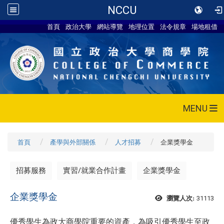
NCCU
首頁
政治大學
網站導覽
地理位置
法令規章
場地租借
MENU
首頁
產學與外部關係
人才招募
企業獎學金
招募服務
實習/就業合作計畫
企業獎學金
企業獎學金
31113
瀏覽人次:
優秀學生為政大商學院重要的資產，為吸引優秀學生至政