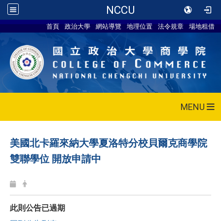
NCCU
首頁
政治大學
網站導覽
地理位置
法令規章
場地租借
MENU
美國北卡羅來納大學夏洛特分校貝爾克商學院
雙聯學位 開放申請中
此則公告已過期