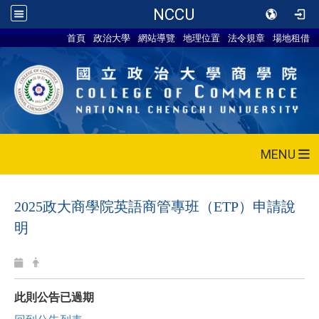
NCCU
首頁
政治大學
網站導覽
地理位置
法令規章
場地租借
MENU
2025政大商學院英語商管專班（ETP）申請說
明
此則公告已過期