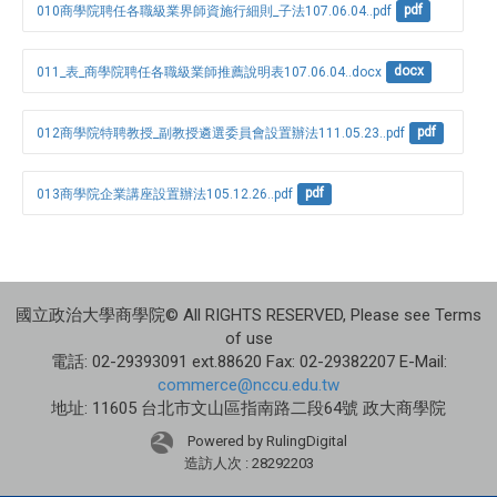
010商學院聘任各職級業界師資施行細則_子法107.06.04..pdf
pdf
011_表_商學院聘任各職級業師推薦說明表107.06.04..docx
docx
012商學院特聘教授_副教授遴選委員會設置辦法111.05.23..pdf
pdf
013商學院企業講座設置辦法105.12.26..pdf
pdf
國立政治大學商學院© All RIGHTS RESERVED, Please see Terms
of use
電話: 02-29393091 ext.88620 Fax: 02-29382207 E-Mail:
commerce@nccu.edu.tw
地址: 11605 台北市文山區指南路二段64號 政大商學院
Powered by RulingDigital
造訪人次 : 28292203