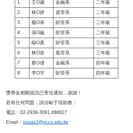
1
王O崴
金融系
二年級
2
林O婷
資管系
二年級
3
楊O承
財管系
二年級
4
張O綸
財管系
二年級
5
鄔O真
財管系
三年級
6
林O孜
風管系
三年級
7
蔡O倢
金融系
四年級
8
李O宇
財管系
四年級
獎學金相關資訊已寄信通知，謝謝！
若有任何問題，請洽歐于瑄助教：
電話：02-2939-3091 #88827
Email：
osaas2@nccu.edu.tw