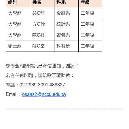
組
別
姓名
科系
年級
大學組
吳O龍
金融系
二年級
大學組
方O倫
統計系
二年級
大學組
陳O祥
資管系
三年級
碩士組
莊O棠
科智所
二年級
獎學金相關資訊已寄信通知，謝謝！
若有任何問題，請洽歐于瑄助教：
電話：02-2939-3091 #88827
Email：
osaas2@nccu.edu.tw