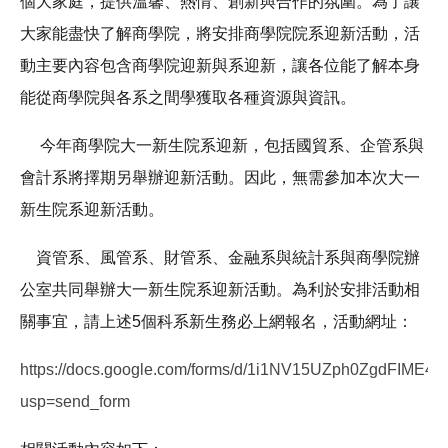
個大家庭，提供溫馨、熱情、創新與合作的氛圍。為了讓
大家能盡快了解商學院，將安排
商學院院系迎新活動
，活
動主要內容包含商學院迎新與系迎新，讓各位能了解本身
能從商學院與各系之間學獲取各種資源與資訊。
今年商學院大一新生院系迎新，包括
國貿系
、
企管系
與
會計系
將
擇期另舉辦迎新活動
。因此，
無需參加
本次大一
新生院系迎新活動。
資管系
、
風管系
、
財管系
、
金融系
與
統計系
與
商學院辦
公室
共同舉辦大一新生院系迎新活動。為利於安排活動相
關事宜，
請上述5個科系新生務必上網報名，活動網址
：
https://docs.google.com/forms/d/1i1NV15UZph0ZgdFIM
usp=send_form