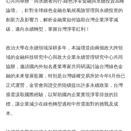
心共同舉辦「與永續者同行
-
綠色淨零金融與永續投資高峰
論壇」，針對
全球綠色金融在氣候風險管理與永續投资的
創新力及影響力，解析金融業如何協助台灣企業淨零減
碳，邁向永續轉型，掌握台灣淨零紅利！
政治大學在永續領域深耕多年，
本論壇並由兩個政大
跨領
域的金融科技研究中心與政大企業永續管理研究中心共同
協辦，
邀請國內外知名產業專家共同研議討論台灣綠色金
融的未來發展藍圖，特別是台灣碳權交易所於今年
8
月份已
正式運營，金管會與證交所陸續提出許多永續政策，台灣
亟需汲取國際經驗，以幫助國內企業實現淨零排放的目
標，讓企業減少在綠色轉型過程中所需面對的挑戰及成
本。