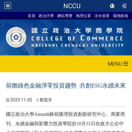
NCCU
首頁
政治大學
網站導覽
地理位置
法令規章
場地租借
MENU
前瞻綠色金融淨零投資趨勢 共創ESG永續未來
2023-11-02
鄭貴升
國立政治大學
Amundi
鋒裕匯理投資創新研究中心、商業周
刊、永續金融與影響力投資學院於
10
月
31
日在政大公企中