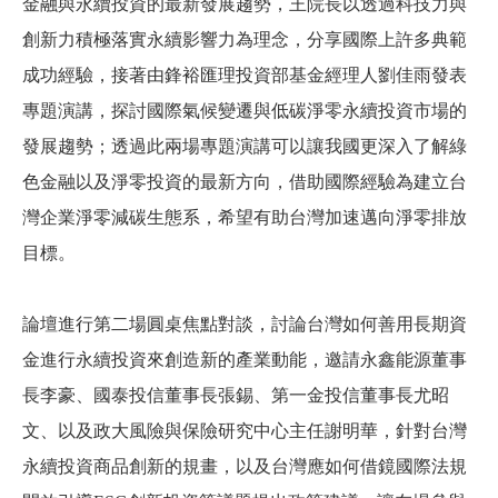
金融與永續投資的最新發展趨勢，
王院長以透過科技力與
創新力積極落實永續影響力為理念，分享國際上許多典範
成功經驗，接著
由鋒裕匯理投資部基金經理人劉佳雨發表
專題演講，探討國際氣候變遷與低碳淨零永續投資市場的
發展趨勢；透過此兩場專題演講可以讓我國更深入了解綠
色金融以及淨零投資的最新方向，借助國際經驗為建立台
灣企業淨零減碳生態系，希望有助台灣加速邁向淨零排放
目標。
論壇進行第二場圓桌焦點對談，討論台灣如何善用長期資
金進行永續投資來創造新的產業動能，邀請永鑫能源董事
長李豪、國泰投信董事長張錫、第一金投信董事長尤昭
文、以及政大風險與保險研究中心主任謝明華，針對台灣
永續投資商品創新的規畫，以及台灣應如何借鏡國際法規