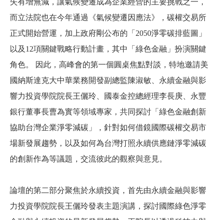
失有增無減，讓氣候變遷成為企業經營的主要挑戰之一，
而立法院也在今年通過《氣候變遷因應法》，碳權交易所
正式開始營運，加上政府剛公布的「
2050
淨零碳排藍圖」
以及
12
項關鍵戰略行動計畫，其中「綠色金融」扮演關鍵
角色。
因此，高峰會的第一個圓桌焦點對談，特地邀請
美
國納斯達克大中華業務開發副總監陳淑敏、永續金融與影
響力投資學院院長王儷玲、國泰金控總經理李長庚、永豐
銀行董事長曹為實等領域專家，共同探討「綠色金融創新
協助台灣企業淨零減碳」，針對如何借鏡國際碳權交易市
場新發展趨勢，以及如何為台灣打照永續供應鏈淨零減碳
的創新作為
等議題，交流彼此的觀察與意見。
論壇的第二部分聚焦於永續投資，首先由永續金融與影響
力投資學院院長王儷玲發表主題演講，探討國際綠色淨零