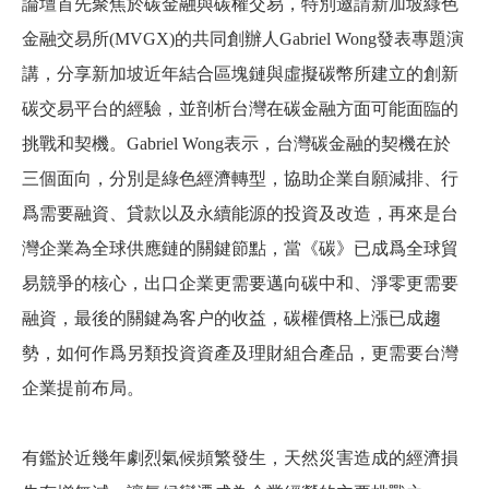
論壇首先聚焦於碳金融與碳權交易，特別
邀請
新加坡綠色
金融交易所
(MVGX)
的共同創辦人
Gabriel Wong
發表專題演
講，分享新加坡近年結合區塊鏈與虛擬碳幣所建立的創新
碳交易平台的經驗，並剖析台灣在碳金融方面可能面臨的
挑戰和契機。
Gabriel Wong
表示，台灣碳金融的契機在於
三個面向，分別是綠色經濟轉型，協助企業自願減排、行
爲需要融資、貸款以及永續能源的投資及改造，再來是台
灣企業為全球供應鏈的關鍵節點，當《碳》已成爲全球貿
易競爭的核心，出口企業更需要邁向碳中和、淨零更需要
融資，最後的關鍵為客户的收益，碳權價格上漲已成趨
勢，如何作爲另類投資資產及理財組合產品，更需要台灣
企業提前布局
。
有鑑於近幾年劇烈氣候頻繁發生，天然災害造成的經濟損