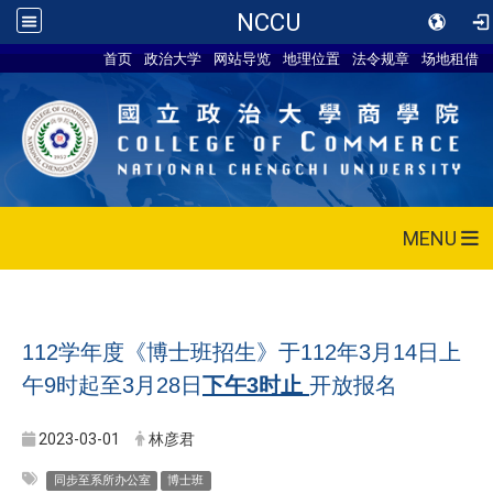
NCCU
首页
政治大学
网站导览
地理位置
法令规章
场地租借
MENU
112学年度《博士班招生》于112年3月14日上
午9时起至3月28日
下午3
时
止
开放报名
2023-03-01
林彦君
同步至系所办公室
博士班