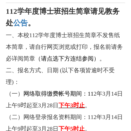
112学年度博士班招生简章请见教务
处
公告
。
一、本校112学年度博士班招生简章不发售纸
本简章，请自行网页浏览或打印，报名前请务
必详阅简章
（请点选下方连结参阅）
。
二、报名方式、日期 (以下各项皆逾时不受
理)：
（一）
网络取得缴费帐号期间：11
2
年3月14日
上午9
时
起至3月28日
下午3
时
止
。
（二）网络登录报名资料期间：112年3月14日
上午9
时
起至3月28日
下午5时止
。