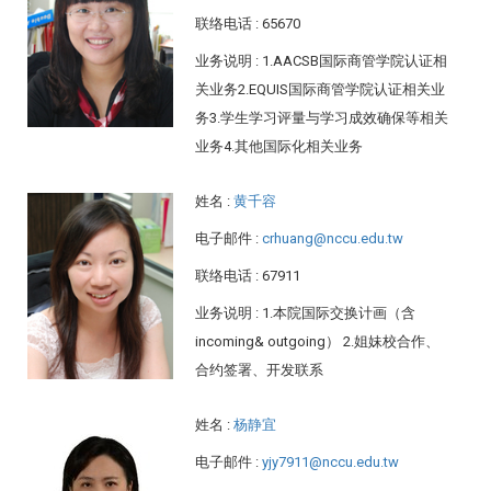
联络电话
: 65670
业务说明
: 1.AACSB国际商管学院认证相
关业务2.EQUIS国际商管学院认证相关业
务3.学生学习评量与学习成效确保等相关
业务4.其他国际化相关业务
姓名
:
黄千容
电子邮件
:
crhuang@nccu.edu.tw
联络电话
: 67911
业务说明
: 1.本院国际交换计画（含
incoming& outgoing） 2.姐妹校合作、
合约签署、开发联系
姓名
:
杨静宜
电子邮件
:
yjy7911@nccu.edu.tw