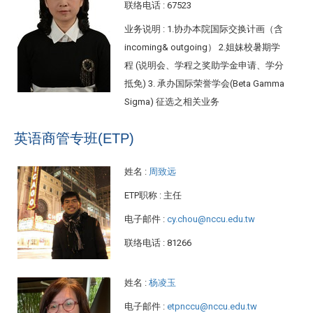
联络电话
: 67523
业务说明
: 1.协办本院国际交换计画（含
incoming& outgoing） 2.姐妹校暑期学
程 (说明会、学程之奖助学金申请、学分
抵免) 3. 承办国际荣誉学会(Beta Gamma
Sigma) 征选之相关业务
英语商管专班(ETP)
姓名
:
周致远
ETP职称
: 主任
电子邮件
:
cy.chou@nccu.edu.tw
联络电话
: 81266
姓名
:
杨凌玉
电子邮件
:
etpnccu@nccu.edu.tw