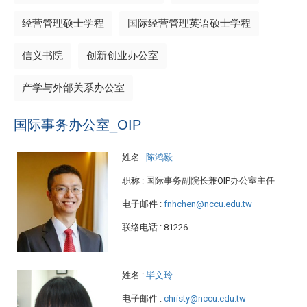
经营管理硕士学程
国际经营管理英语硕士学程
信义书院
创新创业办公室
产学与外部关系办公室
国际事务办公室_OIP
姓名
:
陈鸿毅
职称
: 国际事务副院长兼OIP办公室主任
电子邮件
:
fnhchen@nccu.edu.tw
联络电话
: 81226
姓名
:
毕文玲
电子邮件
:
christy@nccu.edu.tw