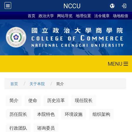
NCCU
首页
政治大学
网站导览
地理位置
法令规章
场地租借
MENU
首页
关于本院
简介
简介
使命
历史沿革
现任院长
历任院长
本院特色
环境设施
组织架构
行政团队
谘询委员