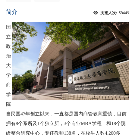
简介
58449
浏览人次:
国
立
政
治
大
学
商
学
院
自民国47年创立以来，一直都是国内商管教育重镇，目前
拥有8个系所及1个独立所，3个专业MBA学程，和18个院
级整合研究中心，专任教师138名
，在校生人数
4,200多