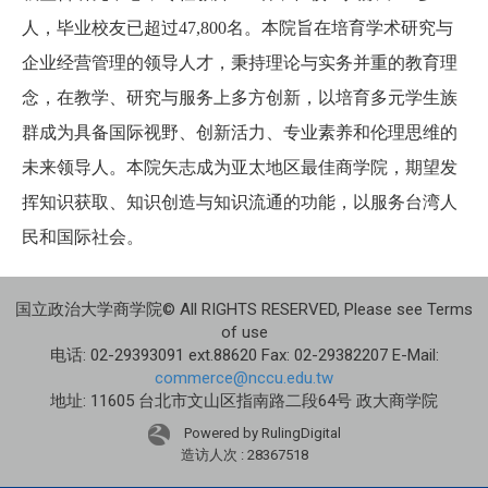
人
，毕业校友已超过47
,800名。本院旨在培育学术研究与
企业经营管理的领导人才，秉持理论与实务并重的教育理
念，在教学、研究与服务上多方创新，以培育多元学生族
群成为具备国际视野、创新活力、专业素养和伦理思维的
未来领导人。本院矢志成为亚太地区最佳商学院，期望发
挥知识获取、知识创造与知识流通的功能，以服务台湾人
民和国际社会。
国立政治大学商学院© All RIGHTS RESERVED, Please see Terms
of use
电话: 02-29393091 ext.88620 Fax: 02-29382207 E-Mail:
commerce@nccu.edu.tw
地址: 11605 台北市文山区指南路二段64号 政大商学院
Powered by RulingDigital
造访人次 : 28367518