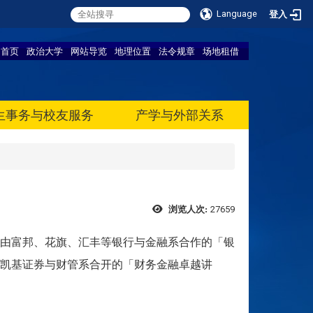
Language
登入
首页
政治大学
网站导览
地理位置
法令规章
场地租借
生事务与校友服务
产学与外部关系
27659
浏览人次:
由富邦、花旗、汇丰等银行与金融系合作的「银
凯基证券与财管系合开的「财务金融卓越讲