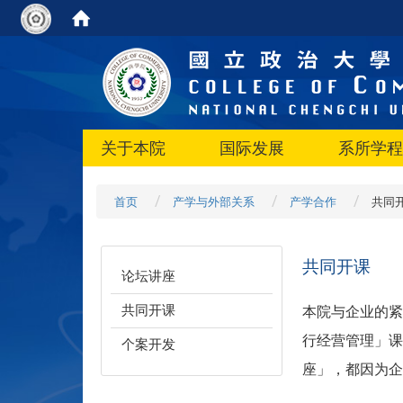
关于本院
国际发展
系所学程
首页
产学与外部关系
产学合作
共同
共同开课
论坛讲座
共同开课
本院与企业的紧
行经营管理」课
个案开发
座」，都因为企