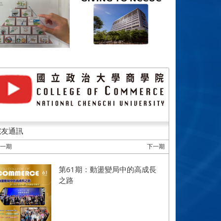
院友通訊
上一期
下一期
第61期：動盪變局中的高成長
之路