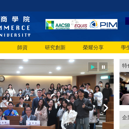
師資
研究創新
榮耀分享
學
特
企