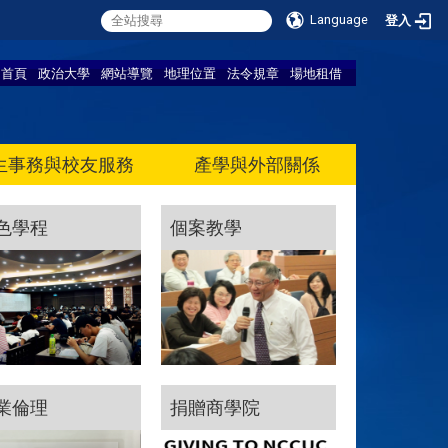
Language
登入
首頁
政治大學
網站導覽
地理位置
法令規章
場地租借
生事務與校友服務
產學與外部關係
色學程
個案教學
業倫理
捐贈商學院