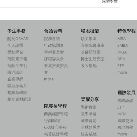
獎助學金
學生事務
會議資料
場地租借
特色學程
關於OSAAS
院務會議
頂尖學園
MBA
全人護照
行政協調會
商學院會議室
EMBA
獎助學金
學術委員會
哈佛研討室
IMBA
商院電子報
課程委員會
博士生研究室
DBA
商院半年刊
發展推廣委員
政大場地
ETP
職涯諮詢
會
more
企業導師
more
職涯探索月
國際發展
捐贈商學院
榮耀分享
校友資料維護
國際認證
院專長學程
學術肯定
ETP
商業經濟學程
教學卓越
IMBA
行銷學程
國際肯定
國際交換
CFA核心學程
全球領導力
移地教學
精算統計學程
校友成就
more