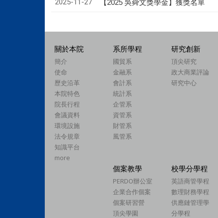
2025-11-27
【2025 吳舜文獎學金】獲獎名單
關於本院
系所學程
研究創新
簡介
國貿系
頂尖研究
使命
金融系
政大商業評論
歷史沿革
會計系
研究中心
本院特色
統計系
院長行程
企管系
會議資料
資管系
環境設施
財管系
法令規章
風管系
知識平台
more
個案教學
校學分學程
PERDO辦公室
英語商管學程
企業合作個案
數理財務學程
個案研習營
供應鏈管理學
頂尖學園
分學程